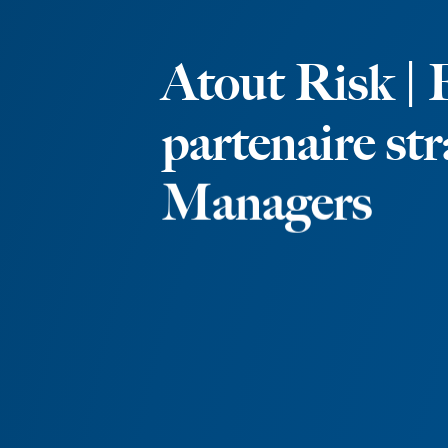
A
t
o
u
t
R
i
s
k
|
p
a
r
t
e
n
a
i
r
e
s
t
r
M
a
n
a
g
e
r
s