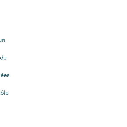
 un
 de
mées
rôle