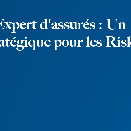
E
x
p
e
r
t
d
'
a
s
s
u
r
é
s
:
U
n
a
t
é
g
i
q
u
e
p
o
u
r
l
e
s
R
i
s