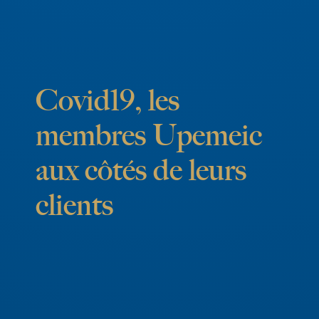
C
o
v
i
d
1
9
,
l
e
s
m
e
m
b
r
e
s
U
p
e
m
e
i
c
a
u
x
c
ô
t
é
s
d
e
l
e
u
r
s
c
l
i
e
n
t
s